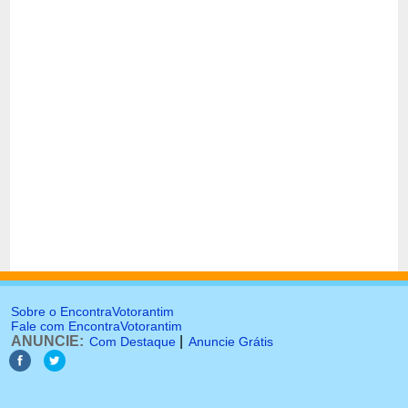
Sobre o EncontraVotorantim
Fale com EncontraVotorantim
ANUNCIE:
|
Com Destaque
Anuncie Grátis