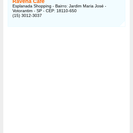
Ravena Café
Esplanada Shopping - Bairro: Jardim Maria José -
Votorantim - SP - CEP: 18110-650
(15) 3012-3037