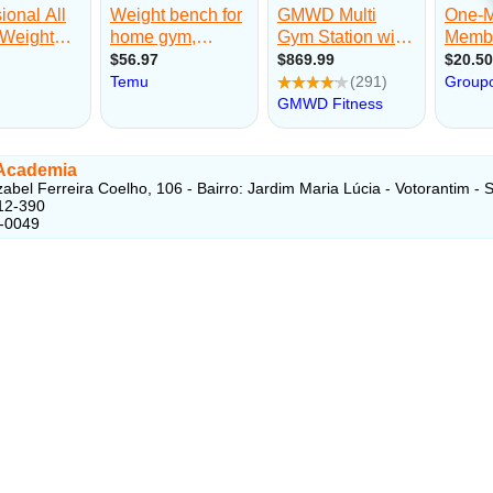
Academia
zabel Ferreira Coelho, 106 - Bairro: Jardim Maria Lúcia - Votorantim - 
12-390
3-0049